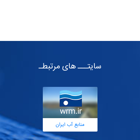
سایتـــ های مرتبطـ
منابع آب ایران