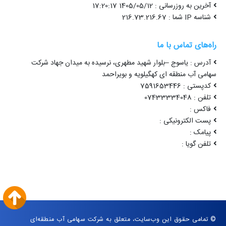
آخرین به روزرسانی : 1405/05/12 17:20:17
شناسه IP شما : 216.73.216.67
راه‌های تماس با ما
آدرس : یاسوج –بلوار شهید مطهری، نرسیده به میدان جهاد شرکت
سهامی آب منطقه ای کهگیلویه و بویراحمد
کدپستی : 7591653446
تلفن : 07433334048
فاکس :
پست الکترونیکی :
پیامک :
تلفن گویا :
© تمامی حقوق این وب‌سایت، متعلق به شرکت سهامی آب منطقه‌ای