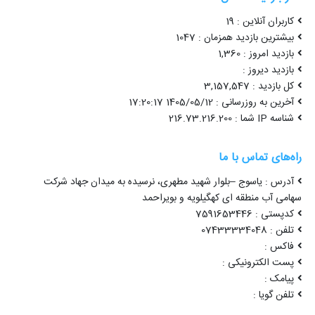
کاربران آنلاین : 19
بیشترین بازدید همزمان : 1047
بازدید امروز : 1,360
بازدید دیروز :
کل بازدید : 3,157,547
آخرین به روزرسانی : 1405/05/12 17:20:17
شناسه IP شما : 216.73.216.200
راه‌های تماس با ما
آدرس : یاسوج –بلوار شهید مطهری، نرسیده به میدان جهاد شرکت
سهامی آب منطقه ای کهگیلویه و بویراحمد
کدپستی : 7591653446
تلفن : 07433334048
فاکس :
پست الکترونیکی :
پیامک :
تلفن گویا :