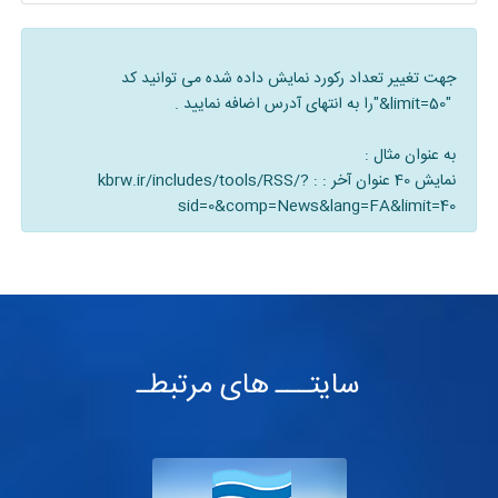
جهت تغییر تعداد رکورد نمایش داده شده می توانید کد
"&limit=50"
را به انتهای آدرس اضافه نمایید .
به عنوان مثال :
نمایش 40 عنوان آخر : :
kbrw.ir/includes/tools/RSS/?
sid=0&comp=News&lang=FA&limit=40
سایتـــ های مرتبطـ