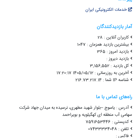
خدمات الکترونیکی ایران
آمار بازدیدکنندگان
کاربران آنلاین : 28
بیشترین بازدید همزمان : 1047
بازدید امروز : 365
بازدید دیروز :
کل بازدید : 3,156,552
آخرین به روزرسانی : 1405/05/12 17:20:17
شناسه IP شما : 216.73.217.14
راه‌های تماس با ما
آدرس : یاسوج –بلوار شهید مطهری، نرسیده به میدان جهاد شرکت
سهامی آب منطقه ای کهگیلویه و بویراحمد
کدپستی : 7591653446
تلفن : 07433334048
فاکس :