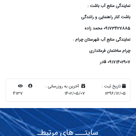
نمایندگی منابع آب باشت :
باشت کنار راهنمایی و رانندگی
09173427885 محمد زاده
نمایندگی منابع آب شهرستان چرام :
چرام ساختمان فرمانداری
09171402907 قادر
تاریخ ثبت :
آخرین به روزرسانی :
4137
1402/05/07
1396/12/05
سایتـــ های مرتبطـ