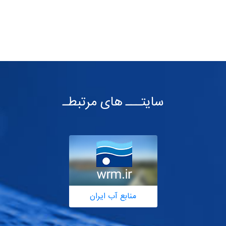
سایتـــ های مرتبطـ
منابع آب ایران