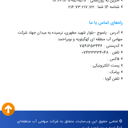
آخرین به روزرسانی : 1405/05/12 17:20:17
شناسه IP شما : 216.73.217.122
راه‌های تماس با ما
آدرس : یاسوج –بلوار شهید مطهری، نرسیده به میدان جهاد شرکت
سهامی آب منطقه ای کهگیلویه و بویراحمد
کدپستی : 7591653446
تلفن : 07433334048
فاکس :
پست الکترونیکی :
پیامک :
تلفن گویا :
© تمامی حقوق این وب‌سایت، متعلق به شرکت سهامی آب منطقه‌ای