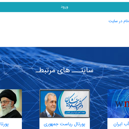
ورود
نام در سایت
سایتـــ های مرتبطـ
ب ایران
پورتال ریاست جمهوری
پورتا