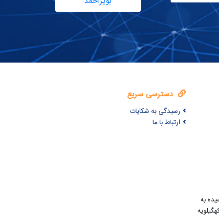
بویراحمد
الک
دسترسی سریع
رسیدگی به شکایات
ارتباط با ما
یده به
گیلویه