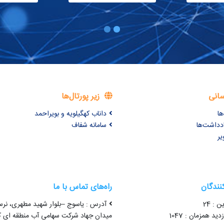
سانی
زیر پورتال‌ها
ها
داناب کهگیلویه و بویراحمد
ادداشت‌ها
سامانه شفاف
یر
کنندگان
راه‌های تماس با ما
ن : 24
آدرس : یاسوج –بلوار شهید مطهری، نرس
ید همزمان : 1047
میدان جهاد شرکت سهامی آب منطقه ای که