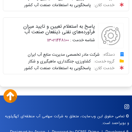
سامانه
توافقنامه
خدمت کلان:
پاسخگویی به استعلامات صنعت آب کشور
خدمات
پیگیری
دولت
شناسنامه
واحد
پاسخ به استعلام تعیین و تایید میزان
نظرسنجی
پاسخگو
فرآورده‌های نفتی ذینفعان صنعت آب
شناسه خدمت :
13021448100
سوالات
نحوه
متداول
ارائه
دستگاه:
شرکت مادر تخصصی مدیریت منابع آب ایران
درخواست
گروه خدمت:
کشاورزی، جنگلداری، ماهیگیری و شکار
سامانه
توافقنامه
خدمت کلان:
پاسخگویی به استعلامات صنعت آب کشور
خدمات
پیگیری
دولت
شناسنامه
واحد
نظرسنجی
پاسخگو
سوالات
نحوه
متداول
ارائه
© تمامی حقوق این وب‌سایت، متعلق به شرکت سهامی آب منطقه‌ای کهگیلویه
و بویراحمد است.
سامانه
توافقنامه
Designed by
Arvan
| Powered by
DCMS Prime
| Developed &