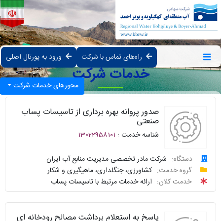
راه‌های تماس با شرکت
ورود به پورتال اصلی
خدمات شرکت
محورهای خدمات شرکت
صدور پروانه بهره برداری از تاسیسات پساب
صنعتی
شناسه خدمت :
13022958101
دستگاه:
شرکت مادر تخصصی مدیریت منابع آب ایران
درخواست
گروه خدمت:
کشاورزی، جنگلداری، ماهیگیری و شکار
خدمت کلان:
ارائه خدمات مرتبط با تاسیسات پساب
پیگیری
واحد
پاسخ به استعلام برداشت مصالح رودخانه ای