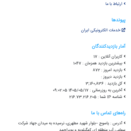
ارتباط با ما
پیوندها
خدمات الکترونیکی ایران
آمار بازدیدکنندگان
کاربران آنلاین : 17
بیشترین بازدید همزمان : 1047
بازدید امروز : 872
بازدید دیروز :
کل بازدید : 3,160,836
آخرین به روزرسانی : 1405/05/17 09:02:05
شناسه IP شما : 216.73.216.205
راه‌های تماس با ما
آدرس : یاسوج –بلوار شهید مطهری، نرسیده به میدان جهاد شرکت
سهامی آب منطقه ای کهگیلویه و بویراحمد