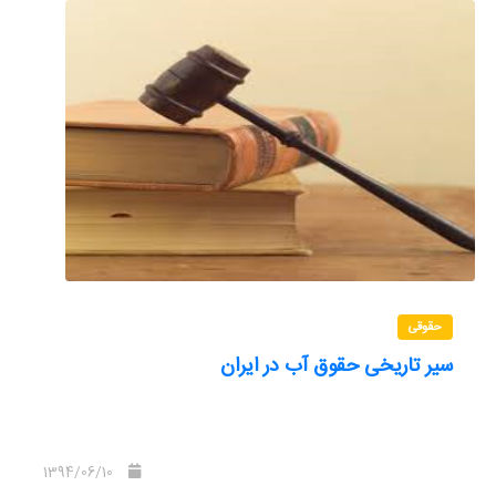
سال تعیین گردید و در انتها ماتریس درصد احتمال وقوع وضعیتهای
محتمل درماهها وسال آینده با استفاده اززنجیره مارکف بدست آمد که
بر اساس آن 7ماه از سال آبی 1394-95 در وضعیت نرمال سه ماه در
وضعیت خشکسالی و 2ماه در وضعیت ترسالی قرار دارد و وضعیت
سال آبی حاضر در مجموع نرمال پیش بینی میگردد. حجم تقریبی به
SPI
دست آمده بر اساس شاخص
و زنجیره مارکوف 554میلیون
مترمکعب می باشد.
حقوقی
سیر تاریخی‌ حقوق‌ آب‌ در ایران‌
1394/06/10