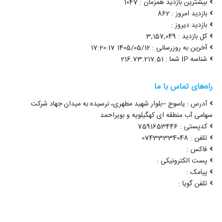
بیشترین بازدید همزمان : 1047
بازدید امروز : 862
بازدید دیروز :
کل بازدید : 3,157,049
آخرین به روزرسانی : 1405/05/12 17:20:17
شناسه IP شما : 216.73.217.51
راه‌های تماس با ما
آدرس : یاسوج –بلوار شهید مطهری، نرسیده به میدان جهاد شرکت
سهامی آب منطقه ای کهگیلویه و بویراحمد
کدپستی : 7591653446
تلفن : 07433334048
فاکس :
پست الکترونیکی :
پیامک :
تلفن گویا :