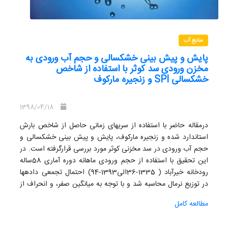
منابع آب
پایش و پیش بینی خشکسالی و حجم آب ورودی به
مخزن ورودی سد کوثر با استفاده از شاخص
خشکسالی SPI و زنجیره مارکوف
1398/04/18
درمقاله حاضر با استفاده از سریهای زمانی حاصل از شاخص بارش
استاندارد شده و زنجیره مارکوف، پایش و پیش بینی خشکسالی و
حجم آب ورودی در سد مخزنی کوثر مورد بررسی قرارگرفته است. در
این تحقیق با استفاده از حجم ورودی ماهانه دوره آماری 58ساله
رودخانه خیرآباد ( 1335-36الی1393-94) احتمال تجمعی دادهها
در توزیع نرمال محاسبه شد و با توجه به میانگین صفر، و انحراف از
معیار یک شاخص
SPI
محاسبه گردید و در ادامه بر اساس توزیع
مطالعه کامل
تجمعی نرمال هر ماه از سال حدود حجم ورودی ماهانه در سری
زمانی معادل و مرزهای عددی خشکسالی، نرمال و ترسالی درماههای