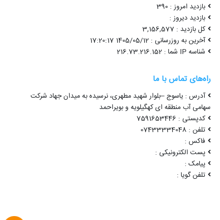
بازدید امروز : 390
بازدید دیروز :
کل بازدید : 3,156,577
آخرین به روزرسانی : 1405/05/12 17:20:17
شناسه IP شما : 216.73.216.152
راه‌های تماس با ما
آدرس : یاسوج –بلوار شهید مطهری، نرسیده به میدان جهاد شرکت
سهامی آب منطقه ای کهگیلویه و بویراحمد
کدپستی : 7591653446
تلفن : 07433334048
فاکس :
پست الکترونیکی :
پیامک :
تلفن گویا :