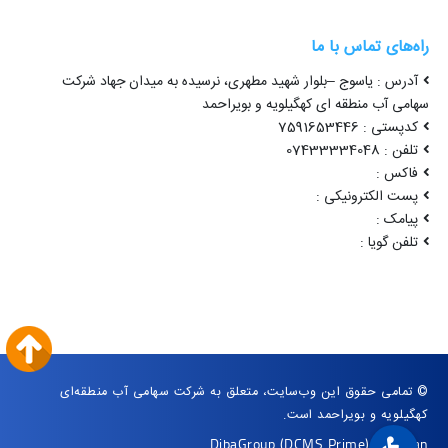
راه‌های تماس با ما
آدرس : یاسوج –بلوار شهید مطهری، نرسیده به میدان جهاد شرکت
سهامی آب منطقه ای کهگیلویه و بویراحمد
کدپستی : 7591653446
تلفن : 07433334048
فاکس :
پست الکترونیکی :
پیامک :
تلفن گویا :
© تمامی حقوق این وب‌سایت، متعلق به شرکت سهامی آب منطقه‌ای
کهگیلویه و بویراحمد است.
DibaGroup
(DCMS Prime)
|
Arvan