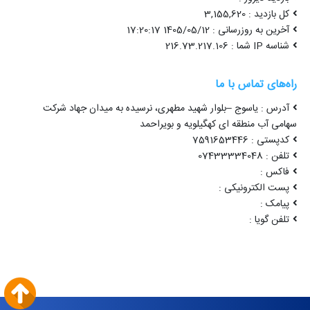
کل بازدید : 3,155,620
آخرین به روزرسانی : 1405/05/12 17:20:17
شناسه IP شما : 216.73.217.106
راه‌های تماس با ما
آدرس : یاسوج –بلوار شهید مطهری، نرسیده به میدان جهاد شرکت
سهامی آب منطقه ای کهگیلویه و بویراحمد
کدپستی : 7591653446
تلفن : 07433334048
فاکس :
پست الکترونیکی :
پیامک :
تلفن گویا :