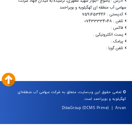
آدرس : یاسوج –بلوار شهید مطهری، نرسیده به میدان جهاد شرکت
سهامی آب منطقه ای کهگیلویه و بویراحمد
کدپستی : 7591653446
تلفن : 07433334048
فاکس :
پست الکترونیکی :
پیامک :
تلفن گویا :
© تمامی حقوق این وب‌سایت، متعلق به شرکت سهامی آب منطقه‌ای
کهگیلویه و بویراحمد است.
DibaGroup
(DCMS Prime)
|
Arvan