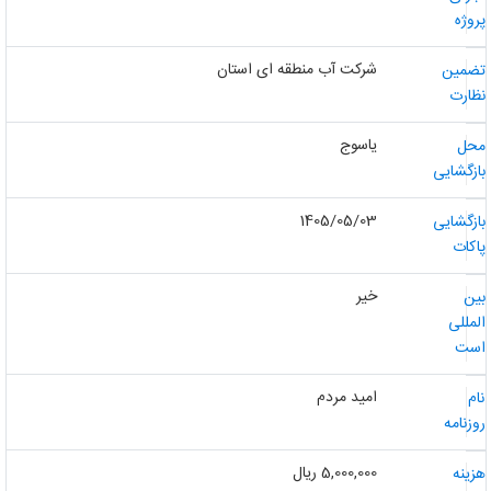
روژه
شرکت آب منطقه ای استان
ضمین
ظارت
یاسوج
حل
ازگشایی
1405/05/03
ازگشایی
اکات
خیر
ین
لمللی
ست
امید مردم
ام
وزنامه
5,000,000 ریال
زینه