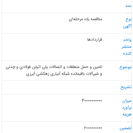
ند
مناقصه یك مرحله‌ای
وع
گهی
قراردادها
احد
نتشر
ننده
تامین و حمل متعلقات و اتصالات پلی اتیلن فولادی و چدنی
وضوع
و شیرآلات باقیمانده شبکه آبیاری زهکشی آبرزی
شریح
40000000000
یزان
رآورد
زینه
2000000000
ضمین