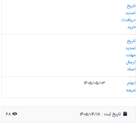
اریخ
مدید
ریافت/
رید
اریخ
مدید
هلت
رسال
سناد
1405/05/03
علام
تیجه
تاریخ ثبت :
1405/04/17
68