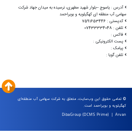
آدرس : یاسوج –بلوار شهید مطهری، نرسیده به میدان جهاد شرکت
سهامی آب منطقه ای کهگیلویه و بویراحمد
کدپستی : 7591653446
تلفن : 07433334048
فاکس :
پست الکترونیکی :
پیامک :
تلفن گویا :
© تمامی حقوق این وب‌سایت، متعلق به شرکت سهامی آب منطقه‌ای
کهگیلویه و بویراحمد است.
DibaGroup
(DCMS Prime)
|
Arvan