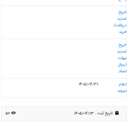
اریخ
مدید
ریافت/
رید
اریخ
مدید
هلت
رسال
سناد
1405/04/31
علام
تیجه
تاریخ ثبت :
1405/04/13
52