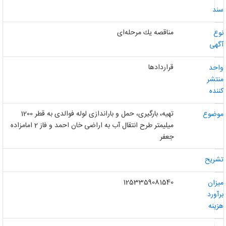
ند
مناقصه یك مرحله‌ای
وع
گهی
قراردادها
احد
نتشر
ننده
تهیه، بارگیری، حمل و باراندازی لوله فوالدی به قطر 1200
وضوع
میلیمتر طرح انتقال آب به اراضی خان احمد و فاز 2 امامزاده
جعفر
شریح
1253359081540
یزان
رآورد
زینه