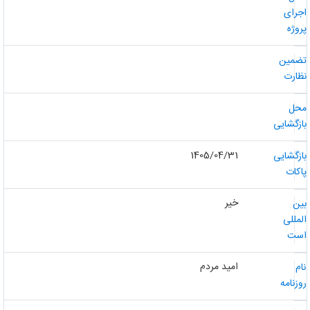
جرای
روژه
ضمین
ظارت
حل
ازگشایی
1405/04/31
ازگشایی
اکات
خیر
ین
لمللی
ست
امید مردم
ام
وزنامه