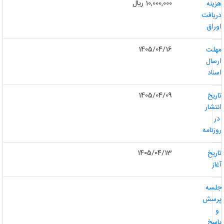
10,000,000 ریال
زینه
ریافت
وراق
1405/04/16
هلت
رسال
سناد
1405/04/09
اریخ
نتشار
ر
وزنامه
1405/04/13
اریخ
غاز
لسه
رسش
و
اسخ