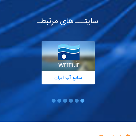
سایتـــ های مرتبطـ
منابع آب ایران