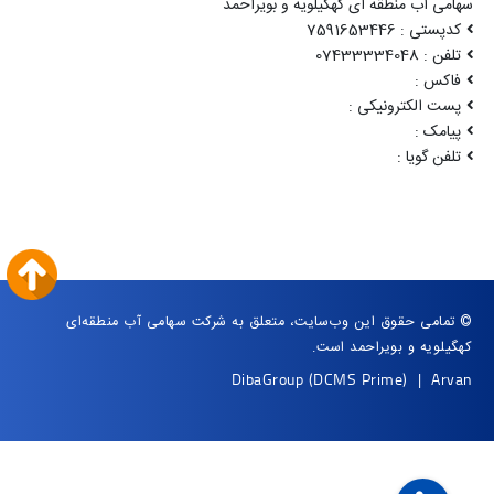
سهامی آب منطقه ای کهگیلویه و بویراحمد
کدپستی : 7591653446
تلفن : 07433334048
فاکس :
پست الکترونیکی :
پیامک :
تلفن گویا :
© تمامی حقوق این وب‌سایت، متعلق به شرکت سهامی آب منطقه‌ای
کهگیلویه و بویراحمد است.
DibaGroup
(DCMS Prime)
|
Arvan