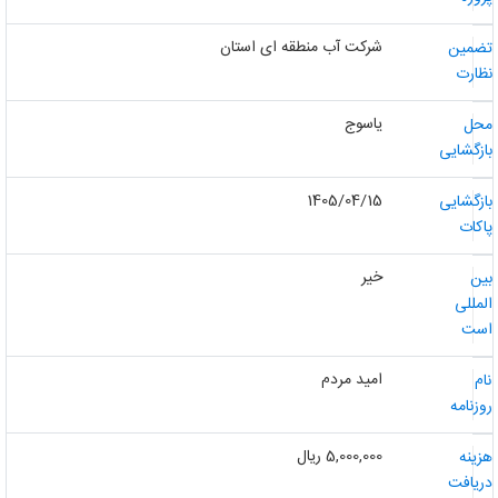
شرکت آب منطقه ای استان
ضمین
ظارت
یاسوج
حل
ازگشایی
1405/04/15
ازگشایی
اکات
خیر
ین
لمللی
ست
امید مردم
ام
وزنامه
5,000,000 ریال
زینه
ریافت