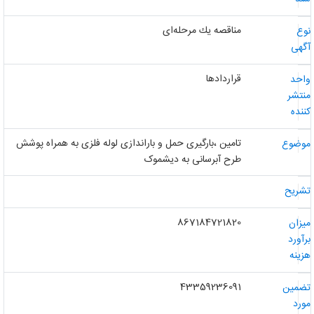
مناقصه یك مرحله‌ای
وع
گهی
قراردادها
احد
نتشر
ننده
تامین ،بارگیری حمل و باراندازی لوله فلزی به همراه پوشش
وضوع
طرح آبرسانی به دیشموک
شریح
867184721820
یزان
رآورد
زینه
43359236091
ضمین
ورد