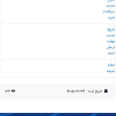
مدید
ریافت/
رید
اریخ
مدید
هلت
رسال
سناد
علام
تیجه
تاریخ ثبت :
1405/03/24
126