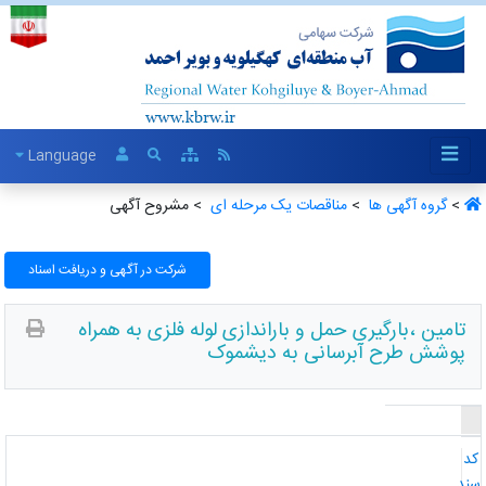
Language
>
گروه آگهی ها ‏
>
مناقصات یک مرحله ای ‏
> مشروح آگهی
شرکت در آگهی و دریافت اسناد
تامین ،بارگیری حمل و باراندازی لوله فلزی به همراه
پوشش طرح آبرسانی به دیشموک
د
ند