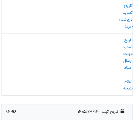
اریخ
مدید
ریافت/
رید
اریخ
مدید
هلت
رسال
سناد
علام
تیجه
تاریخ ثبت :
1405/03/16
96