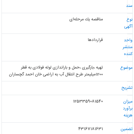
ند
مناقصه یك مرحله‌ای
وع
گهی
قراردادها
احد
نتشر
ننده
تهیه ،بارگیری ،حمل و باراندازی لوله فولادی به قطر
وضوع
1200میلیمتر طرح انتقال آب به اراضی خان احمد گچساران
شریح
1253359081540
یزان
رآورد
زینه
43167181631
ضمین