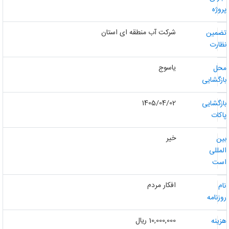
روژه
شرکت آب منطقه ای استان
ضمین
ظارت
یاسوج
حل
ازگشایی
1405/04/02
ازگشایی
اکات
خیر
ین
لمللی
ست
افکار مردم
ام
وزنامه
10,000,000 ریال
زینه