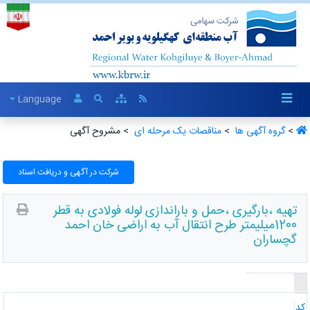
Language
>
گروه آگهی ها ‏
>
مناقصات یک مرحله ای ‏
> مشروح آگهی
شرکت در آگهی و دریافت اسناد
تهیه ،بارگیری ،حمل و باراندازی لوله فولادی به قطر
1200میلیمتر طرح انتقال آب به اراضی خان احمد
گچساران
د