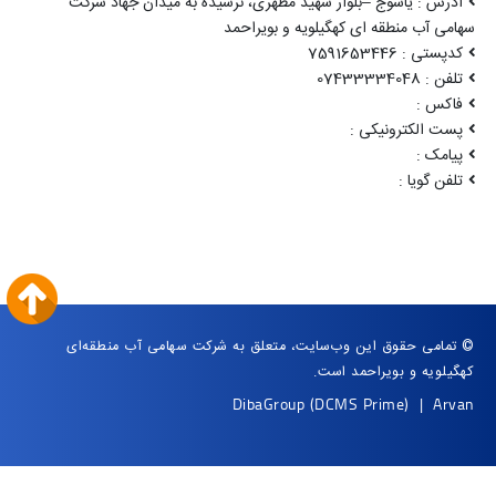
آدرس : یاسوج –بلوار شهید مطهری، نرسیده به میدان جهاد شرکت
سهامی آب منطقه ای کهگیلویه و بویراحمد
کدپستی : 7591653446
تلفن : 07433334048
فاکس :
پست الکترونیکی :
پیامک :
تلفن گویا :
© تمامی حقوق این وب‌سایت، متعلق به شرکت سهامی آب منطقه‌ای
کهگیلویه و بویراحمد است.
DibaGroup
(DCMS Prime)
|
Arvan