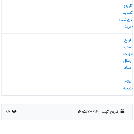
اریخ
مدید
ریافت/
رید
اریخ
مدید
هلت
رسال
سناد
علام
تیجه
تاریخ ثبت :
1405/03/16
97