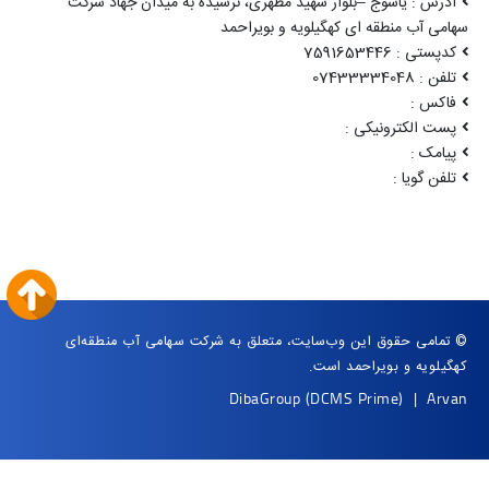
آدرس : یاسوج –بلوار شهید مطهری، نرسیده به میدان جهاد شرکت
سهامی آب منطقه ای کهگیلویه و بویراحمد
کدپستی : 7591653446
تلفن : 07433334048
فاکس :
پست الکترونیکی :
پیامک :
تلفن گویا :
© تمامی حقوق این وب‌سایت، متعلق به شرکت سهامی آب منطقه‌ای
کهگیلویه و بویراحمد است.
DibaGroup
(DCMS Prime)
|
Arvan