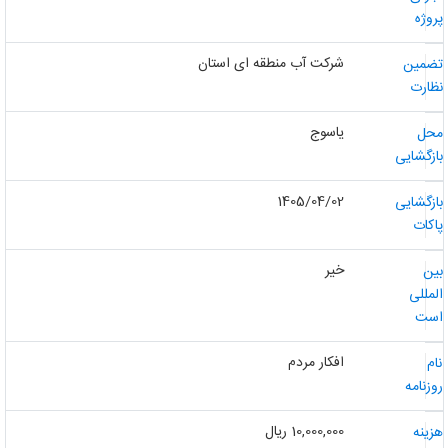
روژه
شرکت آب منطقه ای استان
ضمین
ظارت
یاسوج
حل
ازگشایی
1405/04/02
ازگشایی
اکات
خیر
ین
لمللی
ست
افکار مردم
ام
وزنامه
10,000,000 ریال
زینه