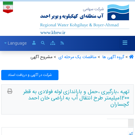
Language
>
گروه آگهی ها ‏
>
مناقصات یک مرحله ای ‏
> مشروح آگهی
شرکت در آگهی و دریافت اسناد
تهیه ،بارگیری ،حمل و باراندازی لوله فولادی به قطر
1200میلیمتر طرح انتقال آب به اراضی خان احمد
گچساران
د