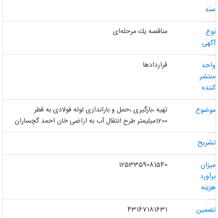
ند
مناقصه یك مرحله‌ای
وع
گهی
قراردادها
احد
نتشر
ننده
تهیه ،بارگیری ،حمل و باراندازی لوله فولادی به قطر
وضوع
1200میلیمتر طرح انتقال آب به اراضی خان احمد گچساران
شریح
1253359081540
یزان
رآورد
زینه
43167181631
ضمین