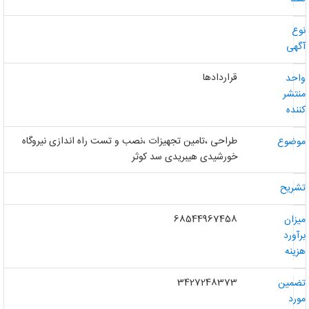
وع
گهی
قراردادها
احد
نتشر
ننده
طراحی ،تامین تجهیزات ،نصب و تست راه اندازی نیروگاه
وضوع
خورشیدی هیبریدی سد کوثر
شریح
68544967458
یزان
رآورد
زینه
3427248373
ضمین
ورد