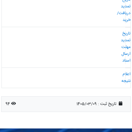
مدید
ریافت/
رید
اریخ
مدید
هلت
رسال
سناد
علام
تیجه
تاریخ ثبت :
1405/03/09
94