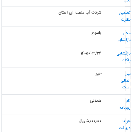
شرکت آب منطقه ای استان
ضمین
ظارت
یاسوج
حل
ازگشایی
1405/03/26
ازگشایی
اکات
خیر
ین
لمللی
ست
همدلی
ام
وزنامه
5,000,000 ریال
زینه
ریافت