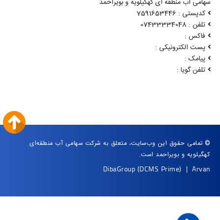
سهامی آب منطقه ای کهگیلویه و بویراحمد
کدپستی : 7591653446
تلفن : 07433334048
فاکس :
پست الکترونیکی :
پیامک :
تلفن گویا :
© تمامی حقوق این وب‌سایت، متعلق به شرکت سهامی آب منطقه‌ای
کهگیلویه و بویراحمد است.
DibaGroup
(DCMS Prime)
|
Arvan