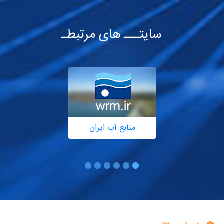
سایتـــ های مرتبطـ
منابع آب ایران