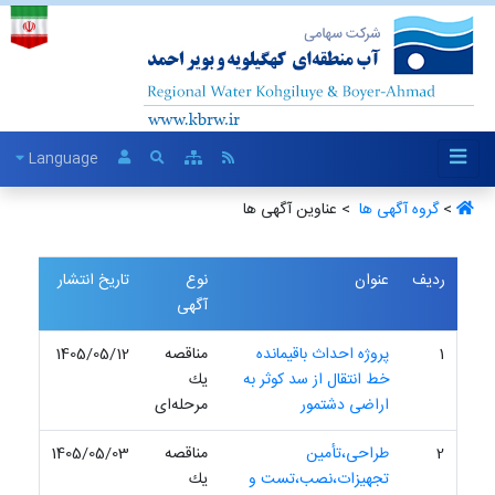
Language
>
گروه آگهی ها ‏
> عناوین آگهی ها
ردیف
عنوان
نوع
تاریخ انتشار
آگهی
1
پروژه احداث باقیمانده
مناقصه
1405/05/12
خط انتقال از سد کوثر به
یك
اراضی دشتمور
مرحله‌ای
2
طراحی،تأمین
مناقصه
1405/05/03
تجهیزات،نصب،تست و
یك