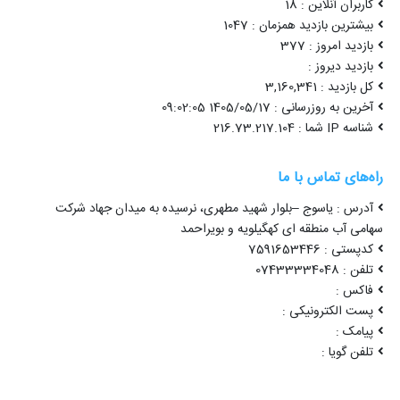
کاربران آنلاین : 18
بیشترین بازدید همزمان : 1047
بازدید امروز : 377
بازدید دیروز :
کل بازدید : 3,160,341
آخرین به روزرسانی : 1405/05/17 09:02:05
شناسه IP شما : 216.73.217.104
راه‌های تماس با ما
آدرس : یاسوج –بلوار شهید مطهری، نرسیده به میدان جهاد شرکت
سهامی آب منطقه ای کهگیلویه و بویراحمد
کدپستی : 7591653446
تلفن : 07433334048
فاکس :
پست الکترونیکی :
پیامک :
تلفن گویا :