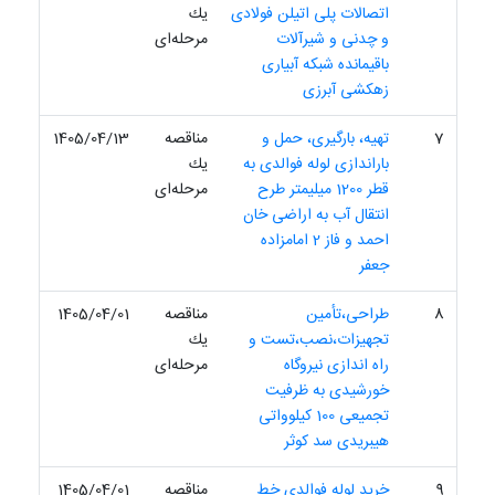
اتصالات پلی اتیلن فولادی
یك
و چدنی و شیرآلات
مرحله‌ای
باقیمانده شبکه آبیاری
زهکشی آبرزی
7
تهیه، بارگیری، حمل و
مناقصه
1405/04/13
باراندازی لوله فوالدی به
یك
قطر 1200 میلیمتر طرح
مرحله‌ای
انتقال آب به اراضی خان
احمد و فاز 2 امامزاده
جعفر
8
طراحی،تأمین
مناقصه
1405/04/01
تجهیزات،نصب،تست و
یك
راه اندازی نیروگاه
مرحله‌ای
خورشیدی به ظرفیت
تجمیعی 100 کیلوواتی
هیبریدی سد کوثر
9
خرید لوله فوالدی خط
مناقصه
1405/04/01