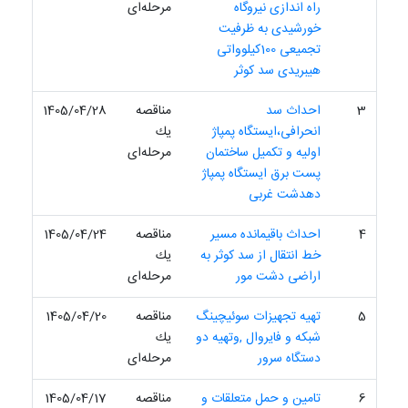
راه اندازی نیروگاه
مرحله‌ای
خورشیدی به ظرفیت
تجمیعی 100کیلوواتی
هیبریدی سد کوثر
3
احداث سد
مناقصه
1405/04/28
انحرافی،ایستگاه پمپاژ
یك
اولیه و تکمیل ساختمان
مرحله‌ای
پست برق ایستگاه پمپاژ
دهدشت غربی
4
احداث باقیمانده مسیر
مناقصه
1405/04/24
خط انتقال از سد کوثر به
یك
اراضی دشت مور
مرحله‌ای
5
تهیه تجهیزات سوئیچینگ
مناقصه
1405/04/20
شبکه و فایروال ,وتهیه دو
یك
دستگاه سرور
مرحله‌ای
6
تامین و حمل متعلقات و
مناقصه
1405/04/17