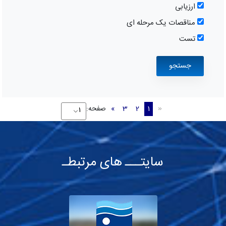
ارزیابی
مناقصات یک مرحله ای
تست
1
2
3
»
صفحه:
«
سایتـــ های مرتبطـ