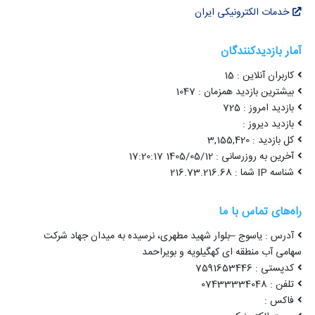
خدمات الکترونیکی ایران
آمار بازدیدکنندگان
کاربران آنلاین : 15
بیشترین بازدید همزمان : 1047
بازدید امروز : 725
بازدید دیروز :
کل بازدید : 3,155,420
آخرین به روزرسانی : 1405/05/12 17:20:17
شناسه IP شما : 216.73.216.68
راه‌های تماس با ما
آدرس : یاسوج –بلوار شهید مطهری، نرسیده به میدان جهاد شرکت
سهامی آب منطقه ای کهگیلویه و بویراحمد
کدپستی : 7591653446
تلفن : 07433334048
فاکس :