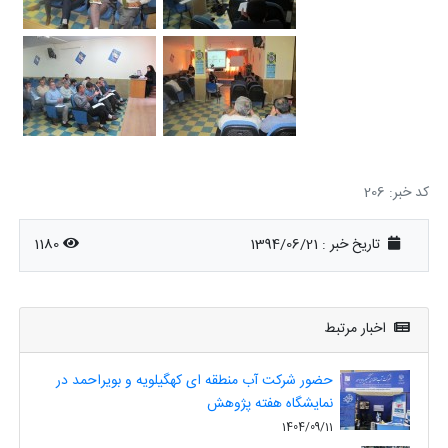
کد خبر: 206
تاریخ خبر : 1394/06/21
1180
اخبار مرتبط
حضور شرکت آب منطقه ای کهگیلویه و بویراحمد در
نمایشگاه هفته پژوهش
1404/09/11