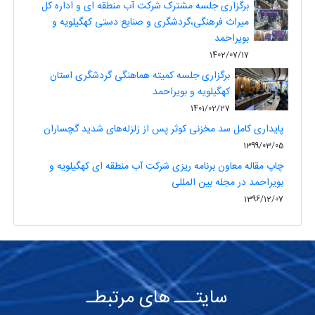
برگزاری جلسه مشترک شرکت آب منطقه ای و اداره کل
میراث فرهنگی،گردشگری و صنایع دستی کهگیلویه و
بویراحمد
1402/07/17
برگزاری جلسه کمیته هماهنگی گردشگری استان
کهگیلویه و بویراحمد
1401/02/27
پایداری کامل سد مخزنی کوثر پس از زلزله‌های شدید گچساران
1399/03/05
چاپ مقاله معاون برنامه ریزی شرکت آب منطقه ای کهگیلویه و
بویراحمد در مجله بین المللی
1396/12/07
سایتـــ های مرتبطـ