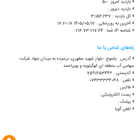
بازدید امروز : 50
بازدید دیروز :
کل بازدید : 3,156,237
آخرین به روزرسانی : 1405/05/12 17:20:17
شناسه IP شما : 216.73.217.64
راه‌های تماس با ما
آدرس : یاسوج –بلوار شهید مطهری، نرسیده به میدان جهاد شرکت
سهامی آب منطقه ای کهگیلویه و بویراحمد
کدپستی : 7591653446
تلفن : 07433334048
فاکس :
پست الکترونیکی :
پیامک :
تلفن گویا :