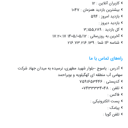
کاربران آنلاین : 12
بیشترین بازدید همزمان : 1047
بازدید امروز : 594
بازدید دیروز :
کل بازدید : 3,155,289
آخرین به روزرسانی : 1405/05/12 17:20:17
شناسه IP شما : 216.73.216.139
راه‌های تماس با ما
آدرس : یاسوج –بلوار شهید مطهری، نرسیده به میدان جهاد شرکت
سهامی آب منطقه ای کهگیلویه و بویراحمد
کدپستی : 7591653446
تلفن : 07433334048
فاکس :
پست الکترونیکی :
پیامک :
تلفن گویا :