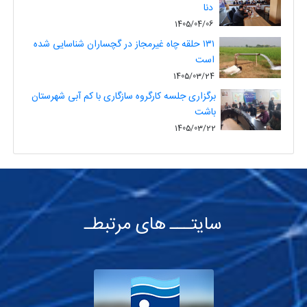
دنا
1405/04/06
۱۳۱ حلقه چاه غیرمجاز در گچساران شناسایی شده
است
1405/03/24
برگزاری جلسه کارگروه سازگاری با کم آبی شهرستان
باشت
1405/03/22
سایتـــ های مرتبطـ