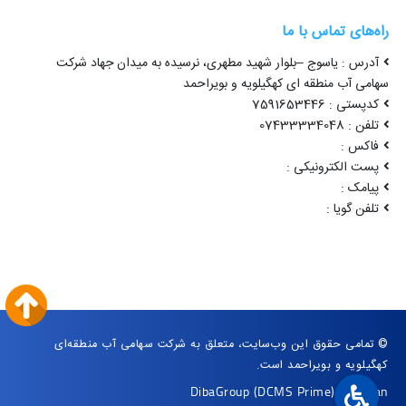
راه‌های تماس با ما
آدرس : یاسوج –بلوار شهید مطهری، نرسیده به میدان جهاد شرکت
سهامی آب منطقه ای کهگیلویه و بویراحمد
کدپستی : 7591653446
تلفن : 07433334048
فاکس :
پست الکترونیکی :
پیامک :
تلفن گویا :
© تمامی حقوق این وب‌سایت، متعلق به شرکت سهامی آب منطقه‌ای
کهگیلویه و بویراحمد است.
DibaGroup
(DCMS Prime)
|
Arvan