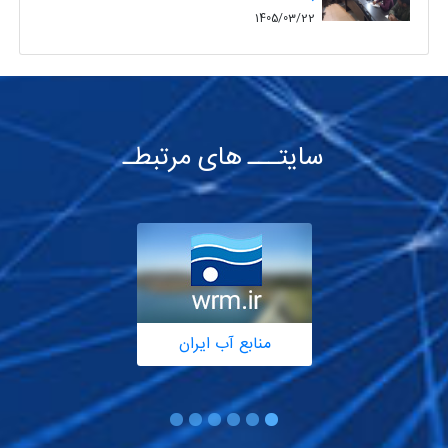
1405/03/22
سایتـــ های مرتبطـ
منابع آب ایران