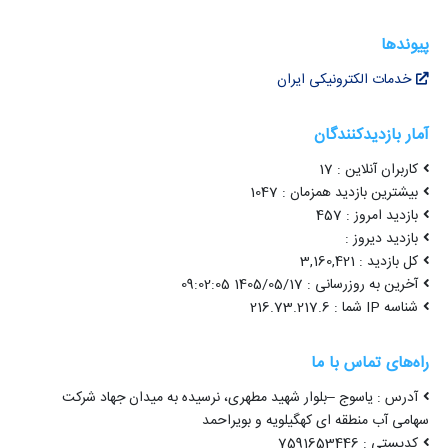
پیوندها
خدمات الکترونیکی ایران
آمار بازدیدکنندگان
کاربران آنلاین : 17
بیشترین بازدید همزمان : 1047
بازدید امروز : 457
بازدید دیروز :
کل بازدید : 3,160,421
آخرین به روزرسانی : 1405/05/17 09:02:05
شناسه IP شما : 216.73.217.6
راه‌های تماس با ما
آدرس : یاسوج –بلوار شهید مطهری، نرسیده به میدان جهاد شرکت
سهامی آب منطقه ای کهگیلویه و بویراحمد
کدپستی : 7591653446