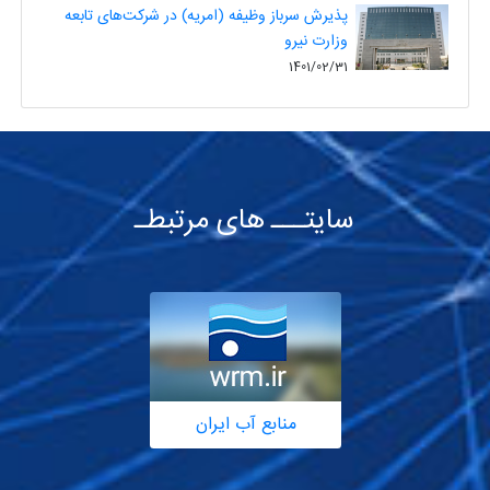
پذیرش سرباز وظیفه (امریه) در شرکت‌های تابعه
وزارت نیرو
1401/02/31
سایتـــ های مرتبطـ
منابع آب ایران