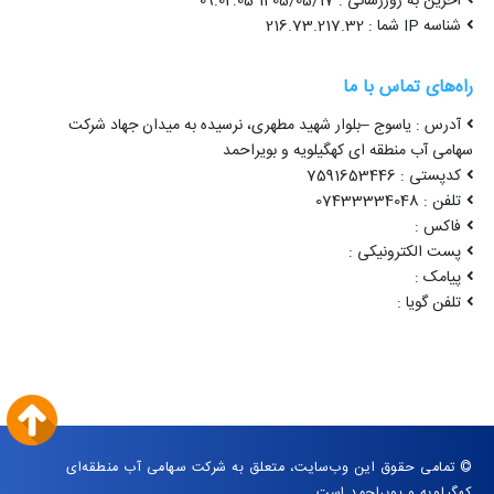
آخرین به روزرسانی : 1405/05/17 09:02:05
شناسه IP شما : 216.73.217.32
راه‌های تماس با ما
آدرس : یاسوج –بلوار شهید مطهری، نرسیده به میدان جهاد شرکت
سهامی آب منطقه ای کهگیلویه و بویراحمد
کدپستی : 7591653446
تلفن : 07433334048
فاکس :
پست الکترونیکی :
پیامک :
تلفن گویا :
© تمامی حقوق این وب‌سایت، متعلق به شرکت سهامی آب منطقه‌ای
کهگیلویه و بویراحمد است.