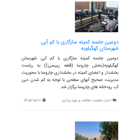
دومین جلسه کمیته سازگاری با کم آبی
شهرستان کهگیلویه
دومین جلسه کمیته سازگاری با کم آبی شهرستان
کهگیلویه(بخش چاروسا (قلعه رییسی)) به ریاست
بخشدار و اعضای کمیته در بخشداری چاروسا با محوریت
مدیریت صحیح آبهای سطحی با توجه به کم شدن دبی
آب رودخانه های چاروسا برگزار شد.
اخبار معاونت حفاظت و بهره برداری
1405/05/10