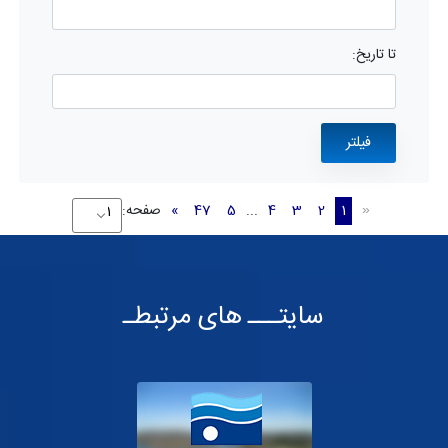
تا تاریخ:
1
2
3
4
...
5
47
»
صفحه:
«
سایتـــ های مرتبطـ