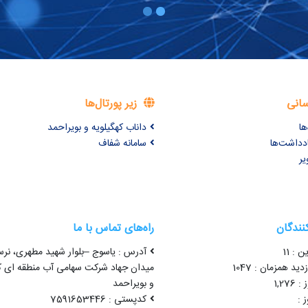
سانی
زیر پورتال‌ها
ها
داناب کهگیلویه و بویراحمد
ادداشت‌ها
سامانه شفاف
یر
کنندگان
راه‌های تماس با ما
ن : 11
آدرس : یاسوج –بلوار شهید مطهری، نرس
ید همزمان : 1047
میدان جهاد شرکت سهامی آب منطقه ای که
1,27
و بویراحمد
 :
کدپستی : 7591653446