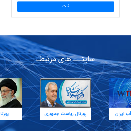
ثبت
سایتـــ های مرتبطـ
ب ایران
پورتال ریاست جمهوری
پورتا